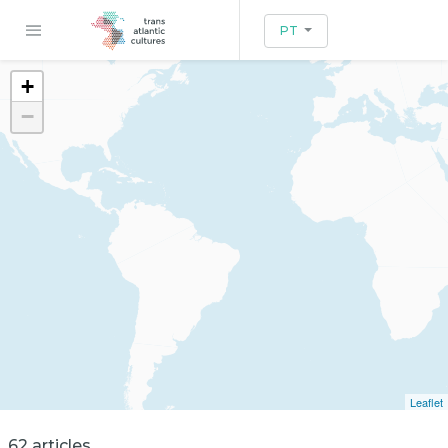
PT
+
−
Leaflet
62 articles