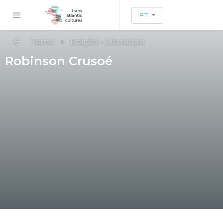
PT
Tema
Edição
-
Literatura
Robinson Crusoé