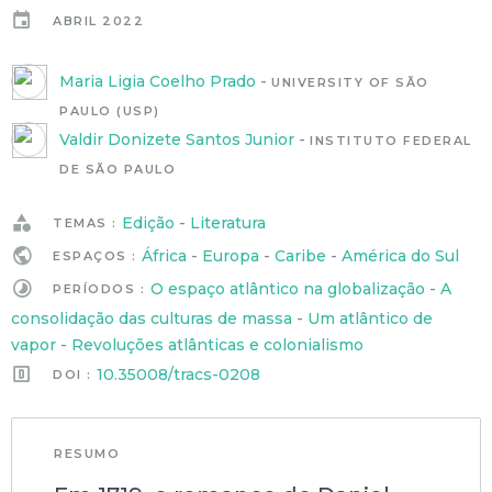
ABRIL 2022
Maria Ligia Coelho Prado
-
UNIVERSITY OF SÃO
PAULO (USP)
Valdir Donizete Santos Junior
-
INSTITUTO FEDERAL
DE SÃO PAULO
Edição
-
Literatura
TEMAS :
África
-
Europa
-
Caribe
-
América do Sul
ESPAÇOS :
O espaço atlântico na globalização
-
A
PERÍODOS :
consolidação das culturas de massa
-
Um atlântico de
vapor
-
Revoluções atlânticas e colonialismo
10.35008/tracs-0208
DOI :
RESUMO