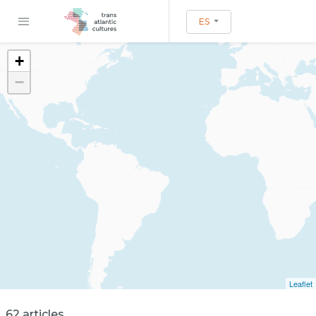
ES
+
−
Leaflet
62 articles