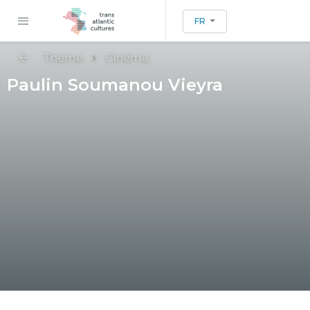
FR
Thème
Cinéma
Paulin Soumanou Vieyra