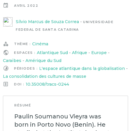
AVRIL 2022
Sílvio Marcus de Souza Correa
-
UNIVERSIDADE
FEDERAL DE SANTA CATARINA
Cinéma
THÈME :
Atlantique Sud
-
Afrique
-
Europe
-
ESPACES :
Caraïbes
-
Amérique du Sud
L'espace atlantique dans la globalisation
-
PÉRIODES :
La consolidation des cultures de masse
10.35008/tracs-0244
DOI :
RÉSUMÉ
Paulin Soumanou Vieyra was
born in Porto Novo (Benin). He