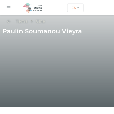
ES
Tema
Cine
Paulin Soumanou Vieyra