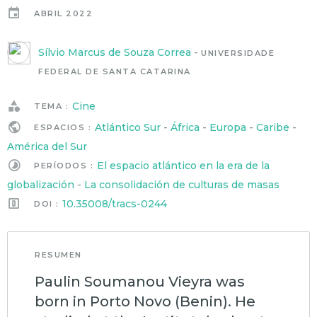
ABRIL 2022
Sílvio Marcus de Souza Correa
-
UNIVERSIDADE
FEDERAL DE SANTA CATARINA
Cine
TEMA :
Atlántico Sur
-
África
-
Europa
-
Caribe
-
ESPACIOS :
América del Sur
El espacio atlántico en la era de la
PERÍODOS :
globalización
-
La consolidación de culturas de masas
10.35008/tracs-0244
DOI :
RESUMEN
Paulin Soumanou Vieyra was
born in Porto Novo (Benin). He