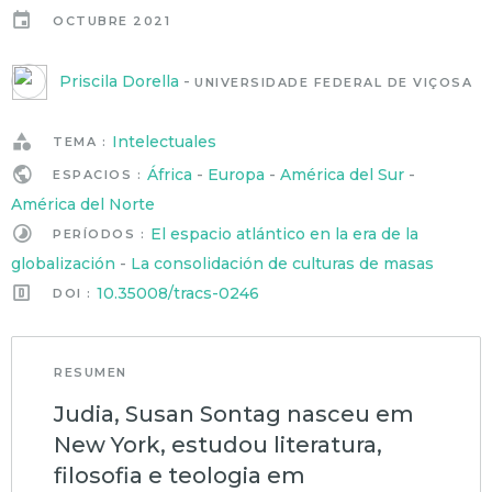
OCTUBRE 2021
Priscila Dorella
-
UNIVERSIDADE FEDERAL DE VIÇOSA
Intelectuales
TEMA :
África
-
Europa
-
América del Sur
-
ESPACIOS :
América del Norte
El espacio atlántico en la era de la
PERÍODOS :
globalización
-
La consolidación de culturas de masas
10.35008/tracs-0246
DOI :
RESUMEN
Judia, Susan Sontag nasceu em
New York, estudou literatura,
filosofia e teologia em