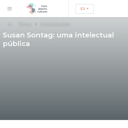
ES
Tema
Intelectuales
Susan Sontag: uma intelectual
pública