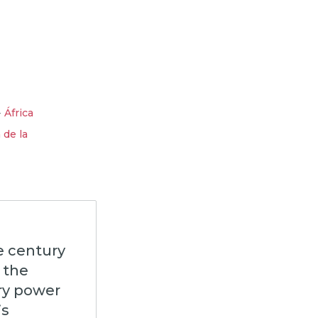
-
África
 de la
e century
 the
ary power
is