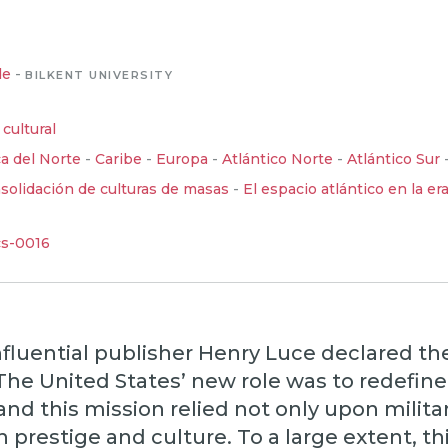
de
-
BILKENT UNIVERSITY
cultural
a del Norte
-
Caribe
-
Europa
-
Atlántico Norte
-
Atlántico Sur
solidación de culturas de masas
-
El espacio atlántico en la era
cs-0016
influential publisher Henry Luce declared th
The United States’ new role was to redefine
and this mission relied not only upon milit
 prestige and culture. To a large extent, th