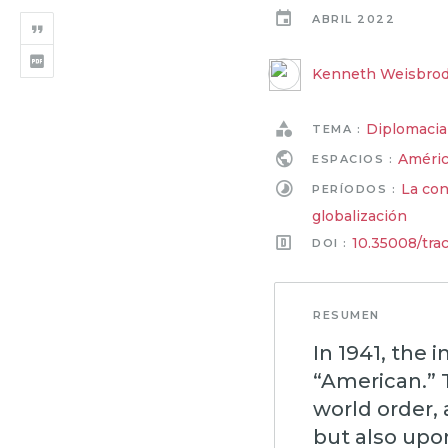
ABRIL 2022
Kenneth Weisbro
Diplomacia 
TEMA :
Améric
ESPACIOS :
La con
PERÍODOS :
globalización
10.35008/tra
DOI :
RESUMEN
In 1941, the 
“American.” 
world order, 
but also upon