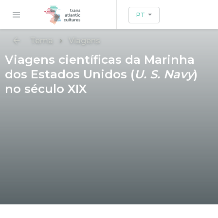
PT
Tema
Viagens
Viagens científicas da Marinha
dos Estados Unidos (
U. S. Navy
)
no século XIX