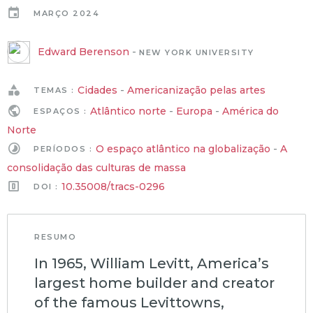
MARÇO 2024
Edward Berenson
-
NEW YORK UNIVERSITY
Cidades
-
Americanização pelas artes
TEMAS :
Atlântico norte
-
Europa
-
América do
ESPAÇOS :
Norte
O espaço atlântico na globalização
-
A
PERÍODOS :
consolidação das culturas de massa
10.35008/tracs-0296
DOI :
RESUMO
In 1965, William Levitt, America’s
largest home builder and creator
of the famous Levittowns,