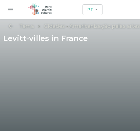
PT
Tema
Cidades
-
Americanização pelas artes
Levitt-villes in France