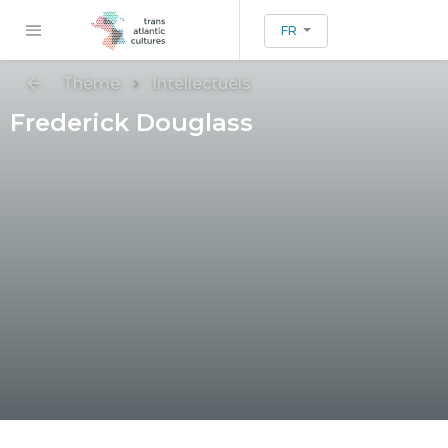
FR
Thème
Intellectuels
Frederick Douglass