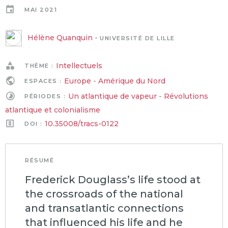
MAI 2021
Hélène Quanquin
-
UNIVERSITÉ DE LILLE
Intellectuels
THÈME :
Europe
-
Amérique du Nord
ESPACES :
Un atlantique de vapeur
-
Révolutions
PÉRIODES :
atlantique et colonialisme
10.35008/tracs-0122
DOI :
RÉSUMÉ
Frederick Douglass’s life stood at
the crossroads of the national
and transatlantic connections
that influenced his life and he