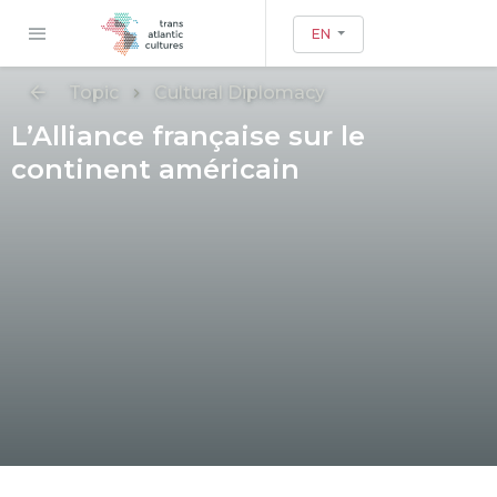
EN
Topic
Cultural Diplomacy
L’Alliance française sur le
continent américain