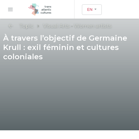
EN
Topic
Visual Arts
-
Women artists
À travers l’objectif de Germaine
Krull : exil féminin et cultures
coloniales