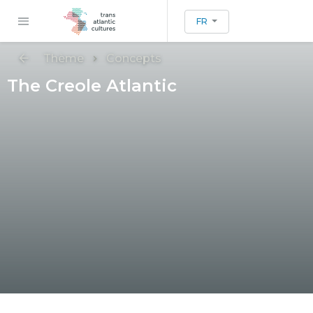
FR
Thème
Concepts
The Creole Atlantic