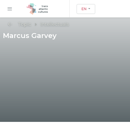
EN
Topic
Intellectuals
Marcus Garvey