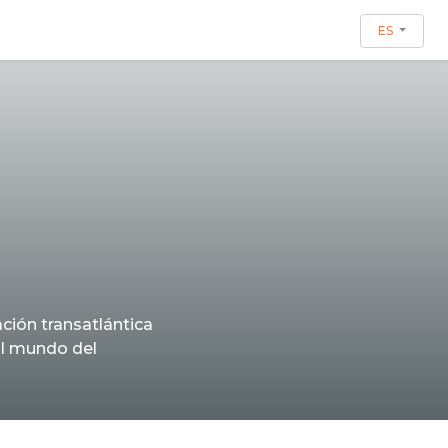
ES
ación transatlántica
al mundo del