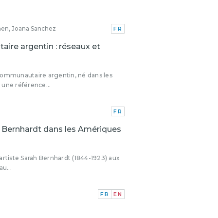
hen, Joana Sanchez
FR
ire argentin : réseaux et
ommunautaire argentin, né dans les
 une référence...
FR
 Bernhardt dans les Amériques
’artiste Sarah Bernhardt (1844-1923) aux
u...
FR
EN