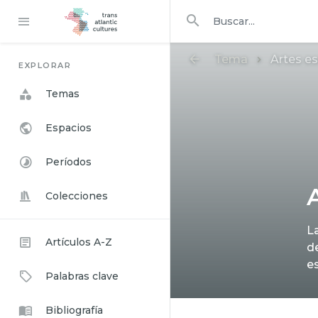
Buscar en
buscar
Tema
Artes e
EXPLORAR
Temas
Espacios
Períodos
Colecciones
La
Artículos A-Z
d
e
Palabras clave
Bibliografía