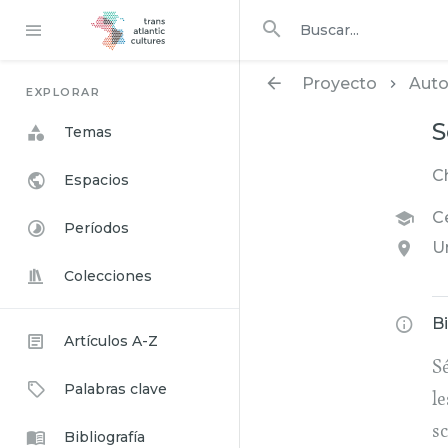
Buscar en
buscar
Proyecto
Auto
EXPLORAR
S
Temas
C
Espacios
Ce
Períodos
U
Colecciones
B
Artículos A-Z
S
Palabras clave
l
s
Bibliografía