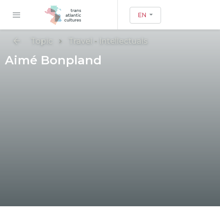
EN
Topic
Travel
-
Intellectuals
Aimé Bonpland