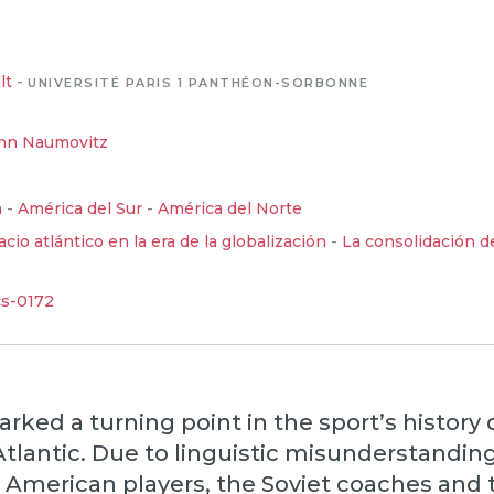
lt
-
UNIVERSITÉ PARIS 1 PANTHÉON-SORBONNE
nn Naumovitz
a
-
América del Sur
-
América del Norte
acio atlántico en la era de la globalización
-
La consolidación d
cs-0172
ked a turning point in the sport’s history
Atlantic. Due to linguistic misunderstandin
American players, the Soviet coaches and 