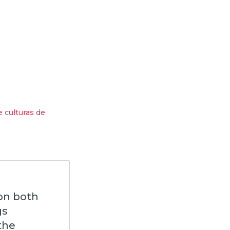
e culturas de
 on both
gs
the