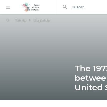
Buscar en
buscar
Tema
Deporte
The 197
between
United 