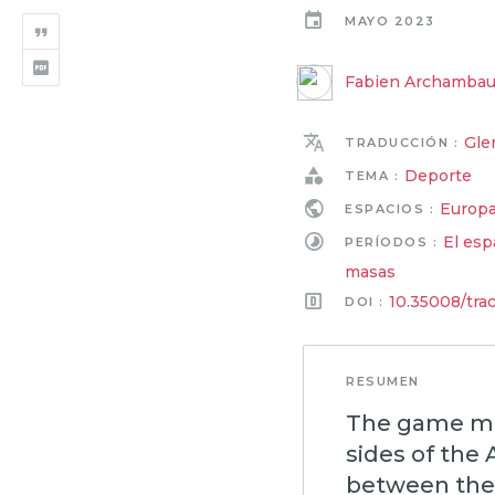
MAYO 2023
Fabien Archambau
Gle
TRADUCCIÓN :
Deporte
TEMA :
Europ
ESPACIOS :
El esp
PERÍODOS :
masas
10.35008/tra
DOI :
RESUMEN
The game mar
sides of the 
between the 