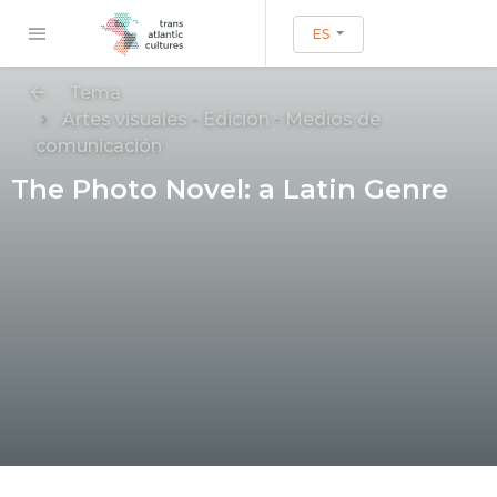
ES
Tema
Artes visuales
-
Edición
-
Medios de
comunicación
The Photo Novel: a Latin Genre