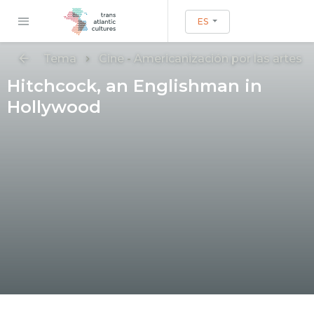
ES
Tema
Cine
-
Americanización por las artes
Hitchcock, an Englishman in
Hollywood