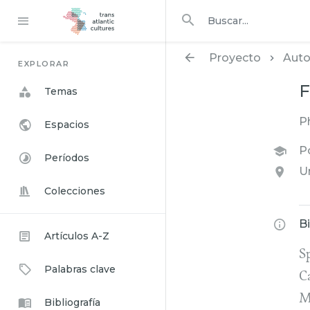
Buscar en
buscar
Proyecto
Auto
EXPLORAR
F
Temas
P
Espacios
Po
Períodos
U
Colecciones
B
Artículos A-Z
S
Palabras clave
C
M
Bibliografía